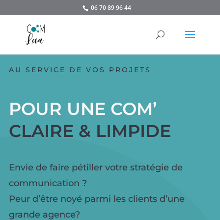
06 70 89 96 44
AU SERVICE DE VOS PROJETS
POUR UNE COM’
CLAIRE & LIMPIDE
Envie de faire pétiller votre stratégie de
communication ?
Peur d’être noyé parmi les clients d’une
grande agence?